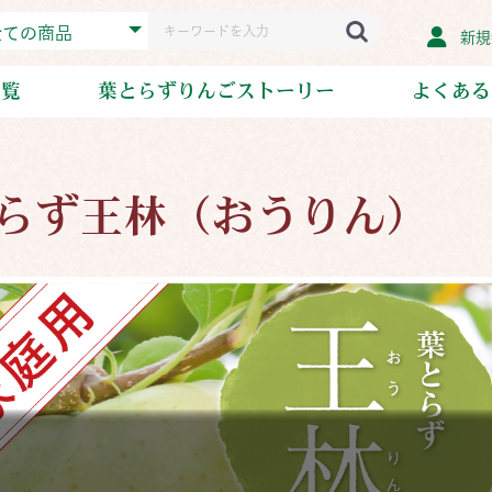
新規
一覧
葉とらずりんごストーリー
よくある
りんご
らず王林（おうりん）