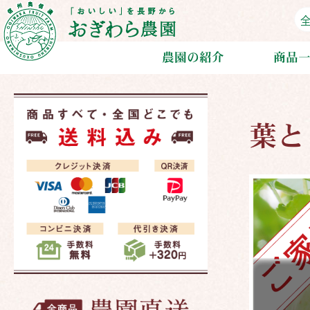
農園の紹介
商品
連携農家紹介
通年商品
葉とらず
ぶどう
梨
葉と