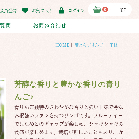
0
￥0
会員登録
お気に入り
ログイン
質問
お問い合わせ
HOME
｜
葉とらずりんご
｜
王林
芳醇な香りと豊かな香りの青り
んご♪
青りんご独特のさわやかな香りと強い甘味で今な
お根強いファンを持つリンゴです。フルーティー
で見ためとのギャップが楽しめ、シャキシャキの
食感が楽しめます。栽培が難しいこともあり、近