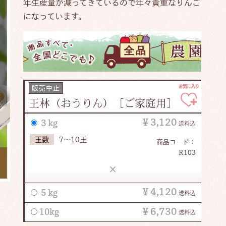
年生産量が減ってきているので年々貴重なりんご
になっています。
販売中止
王林（おうりん）［ご家庭用］
￥3,120
３kg
送料込
玉数
7～10玉
商品コード：
R103
×
￥4,120
５kg
送料込
￥6,730
10kg
送料込