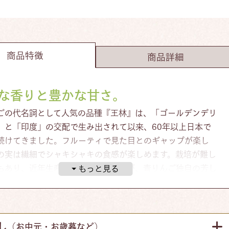
商品特徴
商品詳細
な香りと豊かな甘さ。
ごの代名詞として人気の品種『王林』は、「ゴールデンデリ
」と「印度」の交配で生み出されて以来、60年以上日本で
続けてきました。フルーティで見た目とのギャップが楽し
の実は繊細でシャキシャキの食感が楽しめます。栽培が難し
もあり、近年生産量は減っていますが、青りんご独自の芳し
と豊かな甘味に加え「なつかしい味」として今もなお根強い
す。
し
（お中元・お歳暮など）