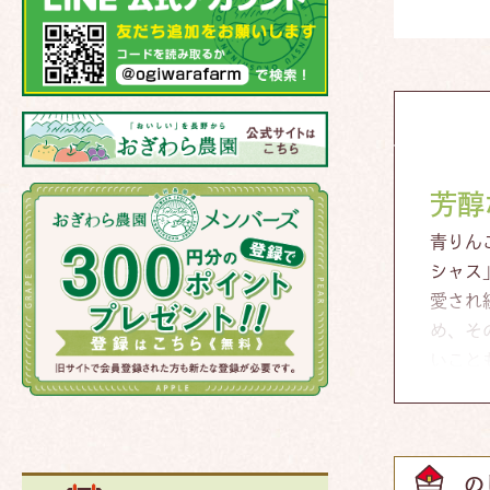
芳醇
青りん
シャス
愛され
め、そ
いこと
い香り
人気で
の